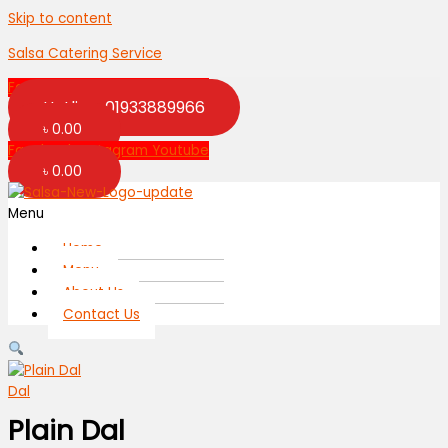
Skip to content
Salsa Catering Service
Facebook
Instagram
Youtube
Hotline: 01933889966
৳
0.00
Facebook
Instagram
Youtube
৳
0.00
Menu
Home
Menu
About Us
Contact Us
Dal
Plain Dal